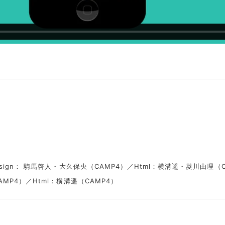
esign： 騎馬啓人・大久保央（CAMP4）／Html：横溝遥・菱川由理（C
AMP4）／Html：横溝遥（CAMP4）